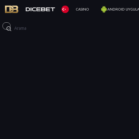
CASINO
ANDROID UYGUL
Arama