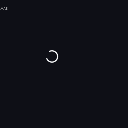
AMASI