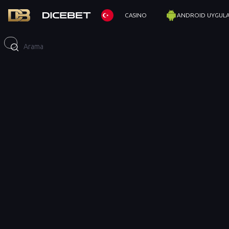
CASINO
ANDROID UYGUL
Arama